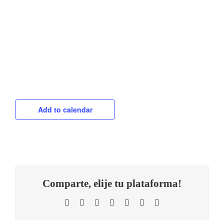
Add to calendar
Comparte, elije tu plataforma!
Facebook
Twitter
LinkedIn
WhatsApp
Telegram
Tumblr
Email