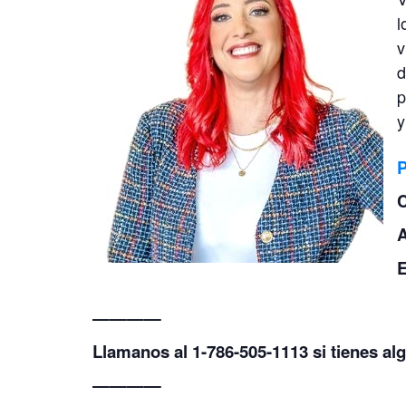
l
v
d
p
y
C
A
————
Llamanos al 1-786-505-1113 si tienes al
————