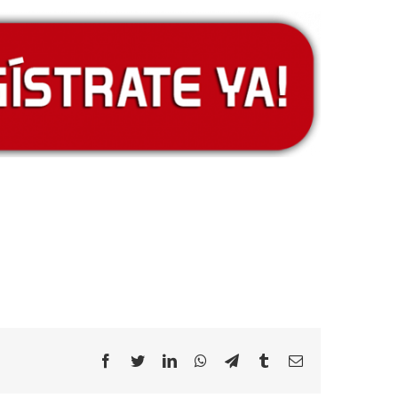
Facebook
Twitter
LinkedIn
WhatsApp
Telegram
Tumblr
Email