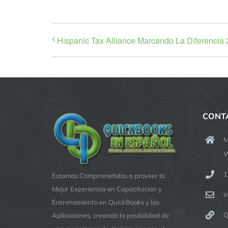
Hispanic Tax Alliance Marcando La Diferencia
CONT
M
W
1
Estamos Comprometidos a proveer la
Mejor Experiencia en Capacitacion y
i
Entrenamiento en QuickBooks y las
Q
Aplicaciones, creando la posibilidad de