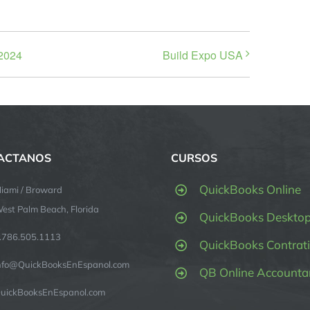
 2024
Build Expo USA
ACTANOS
CURSOS
QuickBooks Online
iami / Broward
est Palm Beach, Florida
QuickBooks Deskto
.786.505.1113
QuickBooks Contrati
nfo@QuickBooksEnEspanol.com
QB Online Accounta
uickBooksEnEspanol.com