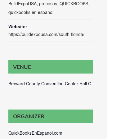
BuildExpoUSA
,
procesos
,
QUICKBOOKS
,
quickbooks en espanol
Website:
https://buildexpousa.com/south-florida/
VENUE
Broward County Convention Center Hall C
ORGANIZER
QuickBooksEnEspanol.com