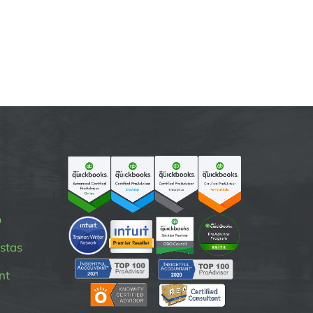
p
stas
nt