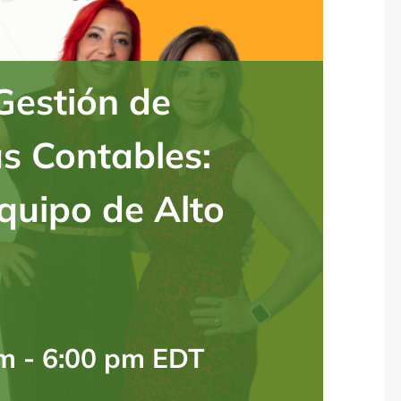
estión de
s Contables:
quipo de Alto
pm
-
6:00 pm
EDT