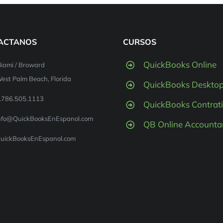
ACTANOS
CURSOS
QuickBooks Online
iami / Broward
est Palm Beach, Florida
QuickBooks Deskto
.786.505.1113
QuickBooks Contrati
nfo@QuickBooksEnEspanol.com
QB Online Accounta
uickBooksEnEspanol.com