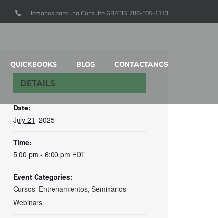
Llamanos para una Consulta GRATIS! 786-505-1113
QUICKBOOKS
BLOG
CONTACTANOS
DETAILS
Date:
July 21, 2025
Time:
5:00 pm - 6:00 pm
EDT
Event Categories:
Cursos
,
Entrenamientos
,
Seminarios
,
Webinars