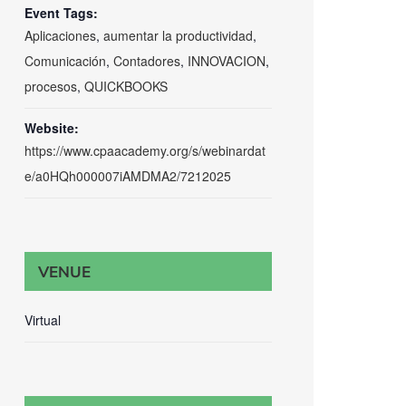
Event Tags:
Aplicaciones
,
aumentar la productividad
,
Comunicación
,
Contadores
,
INNOVACION
,
procesos
,
QUICKBOOKS
Website:
https://www.cpaacademy.org/s/webinardat
e/a0HQh000007iAMDMA2/7212025
VENUE
Virtual