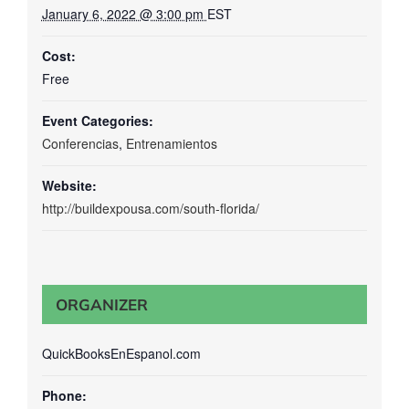
January 6, 2022 @ 3:00 pm
EST
Cost:
Free
Event Categories:
Conferencias
,
Entrenamientos
Website:
http://buildexpousa.com/south-florida/
ORGANIZER
QuickBooksEnEspanol.com
Phone: