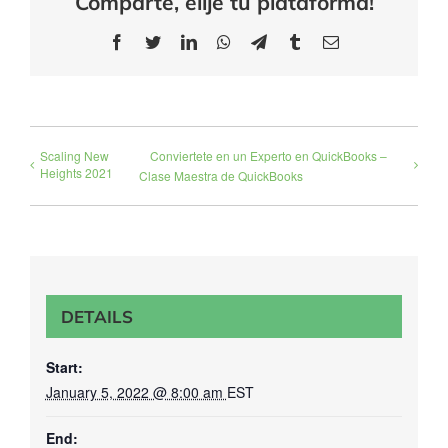
Comparte, elije tu plataforma!
Facebook
Twitter
LinkedIn
WhatsApp
Telegram
Tumblr
Email
Scaling New
Conviertete en un Experto en QuickBooks –
Heights 2021
Clase Maestra de QuickBooks
DETAILS
Start:
January 5, 2022 @ 8:00 am
EST
End: