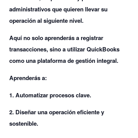
administrativos
que
quieren
llevar
su
operación
al
siguiente
nivel.
Aquí
no
solo
aprenderás
a
registrar
transacciones,
sino
a
utilizar
QuickBooks
como
una
plataforma
de
gestión
integral
.
Aprenderás
a:
1. Automatizar
procesos
clave.
2. Diseñar
una
operación
eficiente
y
sostenible.