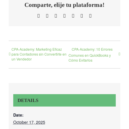
Comparte, elije tu plataforma!
Facebook
Twitter
LinkedIn
WhatsApp
Telegram
Tumblr
Email
CPA-Academy: Marketing Eficaz
CPA-Academy: 10 Errores
para Contadores sin Convertirte en
Comunes en QuickBooks y
un Vendedor
Cómo Evitarlos
DETAILS
Date:
October 17, 2025