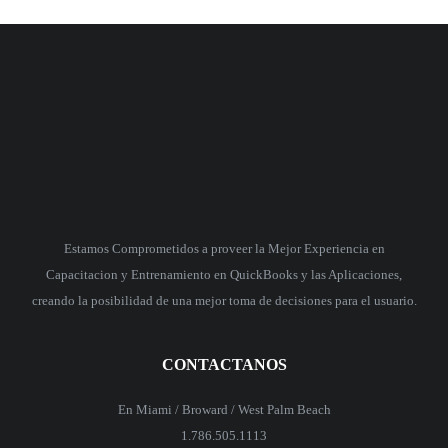
Estamos Comprometidos a proveer la Mejor Experiencia en
Capacitacion y Entrenamiento en QuickBooks y las Aplicaciones,
creando la posibilidad de una mejor toma de decisiones para el usuario.
CONTACTANOS
En Miami / Broward / West Palm Beach
1.786.505.1113