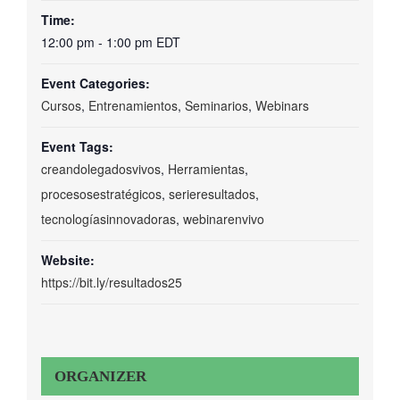
Time:
12:00 pm - 1:00 pm
EDT
Event Categories:
Cursos
,
Entrenamientos
,
Seminarios
,
Webinars
Event Tags:
creandolegadosvivos
,
Herramientas
,
procesosestratégicos
,
serieresultados
,
tecnologíasinnovadoras
,
webinarenvivo
Website:
https://bit.ly/resultados25
ORGANIZER