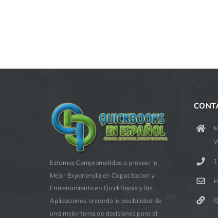
CONT
M
W
1
Estamos Comprometidos a proveer la
Mejor Experiencia en Capacitacion y
i
Entrenamiento en QuickBooks y las
Q
Aplicaciones, creando la posibilidad de
una mejor toma de decisiones para el