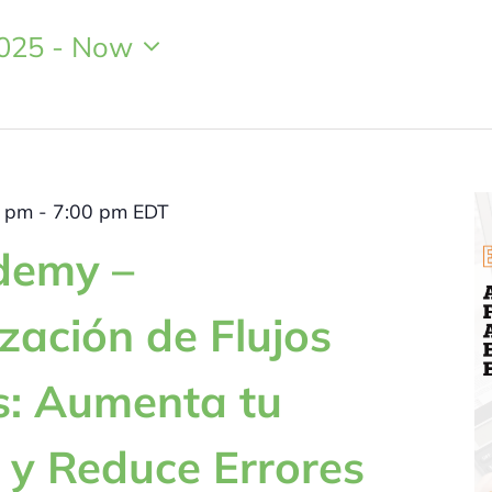
2025
 - 
Now
0 pm
-
7:00 pm
EDT
demy –
ación de Flujos
s: Aumenta tu
a y Reduce Errores