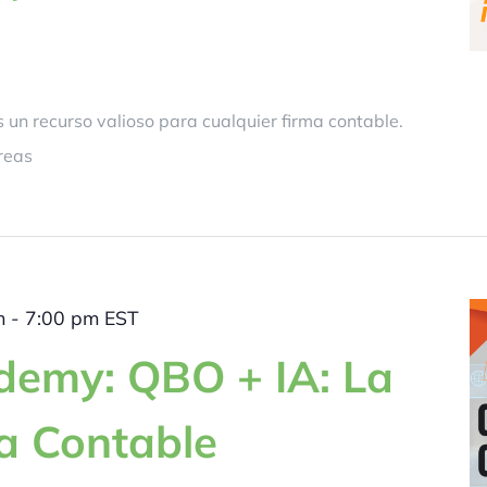
s un recurso valioso para cualquier firma contable.
reas
m
-
7:00 pm
EST
emy: QBO + IA: La
a Contable