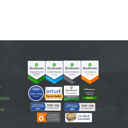
p
stas
nt