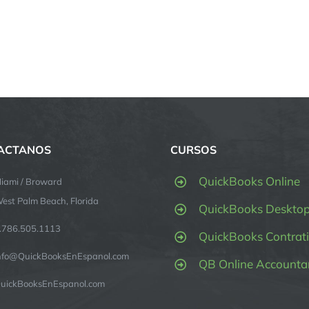
ACTANOS
CURSOS
QuickBooks Online
iami / Broward
est Palm Beach, Florida
QuickBooks Deskto
.786.505.1113
QuickBooks Contrati
nfo@QuickBooksEnEspanol.com
QB Online Accounta
uickBooksEnEspanol.com