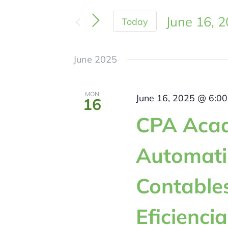
June 16, 
Today
Select
June 2025
date.
MON
June 16, 2025 @ 6:0
16
CPA Aca
Automatiz
Contable
Eficienci