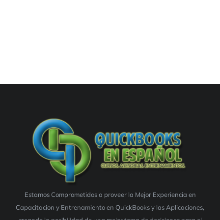
Estamos Comprometidos a proveer la Mejor Experiencia en
Capacitacion y Entrenamiento en QuickBooks y las Aplicaciones,
creando la posibilidad de una mejor toma de decisiones para el