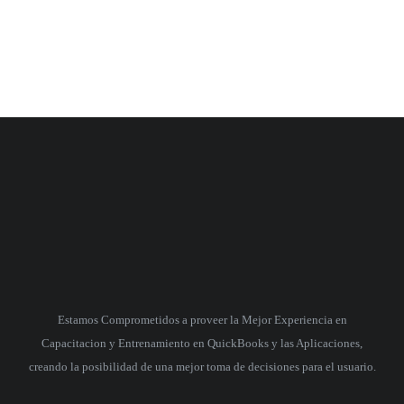
Estamos Comprometidos a proveer la Mejor Experiencia en
Capacitacion y Entrenamiento en QuickBooks y las Aplicaciones,
creando la posibilidad de una mejor toma de decisiones para el usuario.