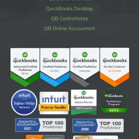
QuickBooks Desktop
QB Contratistas
QB Online Accountant