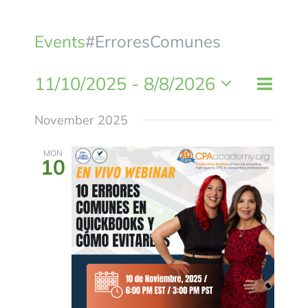
BLOG
Events
#ErroresComunes
CONTACTANOS
11/10/2025
 - 
8/8/2026
Event
List
Views
Views
Select
Naviga
November 2025
Naviga
date.
MON
10