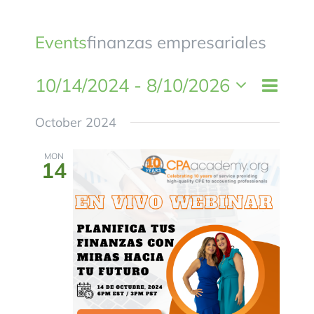
BLOG
Events
finanzas empresariales
CONTACTANOS
10/14/2024
 - 
8/10/2026
Event
List
Views
Views
Select
Naviga
October 2024
Naviga
date.
MON
14