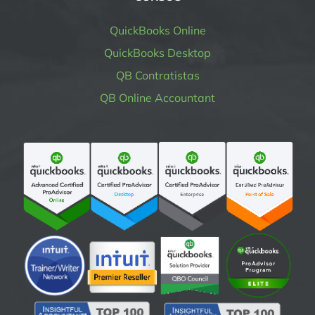
QuickBooks Online
QuickBooks Desktop
QB Contratistas
QB Online Accountant