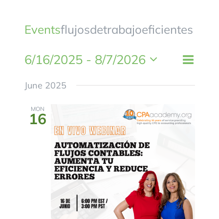
BLOG
Events
flujosdetrabajoeficientes
CONTACTANOS
6/16/2025
 - 
8/7/2026
Event
List
Views
Views
Select
Naviga
June 2025
Naviga
date.
MON
16