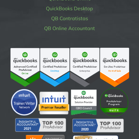
QuickBooks Desktop
QB Contratistas
QB Online Accountant