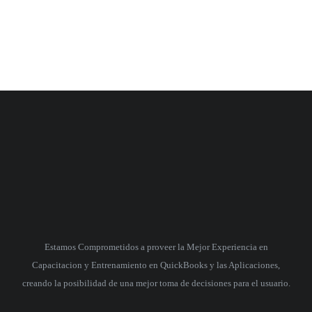
Estamos Comprometidos a proveer la Mejor Experiencia en
Capacitacion y Entrenamiento en QuickBooks y las Aplicaciones,
creando la posibilidad de una mejor toma de decisiones para el usuario.