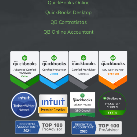
QuickBooks Online
QuickBooks Desktop
QB Contratistas
QB Online Accountant