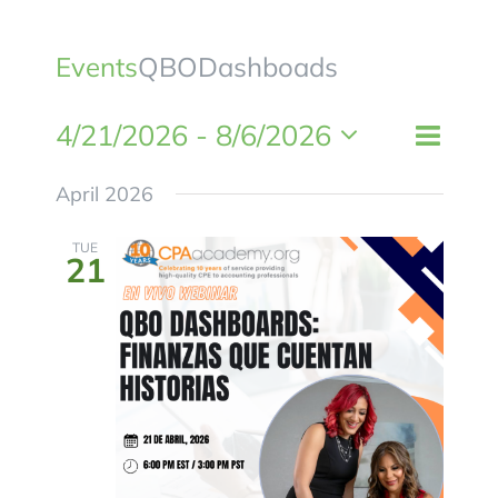
BLOG
Events
QBODashboads
CONTACTANOS
4/21/2026
 - 
8/6/2026
Event
List
Views
Views
Select
Naviga
April 2026
Naviga
date.
TUE
21