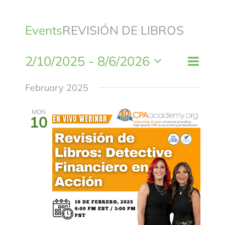
BLOG
Events
REVISIÓN DE LIBROS
CONTACTANOS
2/10/2025
 - 
8/6/2026
Event
List
Views
Views
Select
Naviga
February 2025
Naviga
date.
MON
10