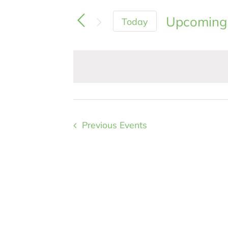
Upcoming
Today
Select
date.
Previous
Events