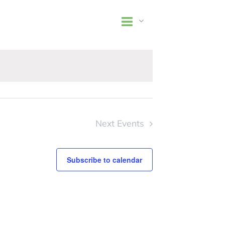
Event
List
Views
Views
Navigation
Navigation
Next
Events
Subscribe to calendar