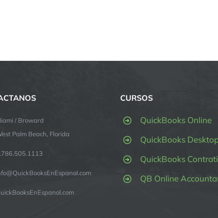
ACTANOS
CURSOS
QuickBooks Online
iami / Broward
est Palm Beach, Florida
QuickBooks Deskto
.786.505.1113
QuickBooks Contrati
nfo@QuickBooksEnEspanol.com
QB Online Accounta
uickBooksEnEspanol.com