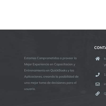
CONT
Estamos Comprometidos a proveer la
M
Mejor Experiencia en Capacitacion y
W
Entrenamiento en QuickBooks y las
1
Aplicaciones, creando la posibilidad de
una mejor toma de decisiones para el
i
usuario.
Q