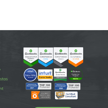
p
stas
nt