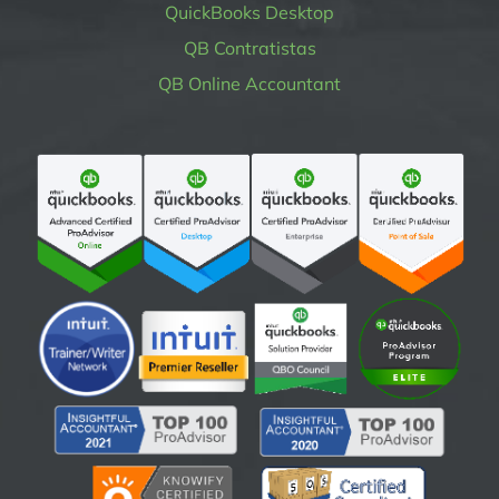
QuickBooks Desktop
QB Contratistas
QB Online Accountant