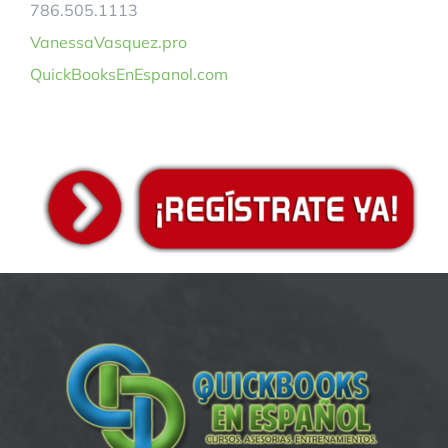
786.505.1113
VanessaVasquez.pro
QuickBooksEnEspanol.com