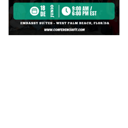
BLOG
CONTACTANOS
Conferencia FIT
2026: QuickBooks
Online +
Inteligencia
Artificial, el