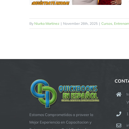
By
Niurka Martinez
|
November 26th, 2025
|
Cursos
,
Entrenam
CONT
M
W
1
Estamos Comprometidos a proveer la
Mejor Experiencia en Capacitacion y
i