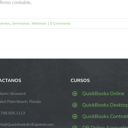
firma contable,
ientos
,
Seminarios
,
Webinars
|
0 Comments
ACTANOS
CURSOS
QuickBooks Online
iami / Broward
est Palm Beach, Florida
QuickBooks Deskto
.786.505.1113
QuickBooks Contrati
nfo@QuickBooksEnEspanol.com
QB Online Accounta