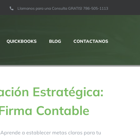
Llamanos para una Consulta GRATIS! 786-505-1113
QUICKBOOKS
BLOG
CONTACTANOS
ción Estratégica:
 Firma Contable
n. Aprende a establecer metas claras para tu