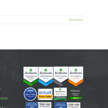
Read More
p
stas
nt