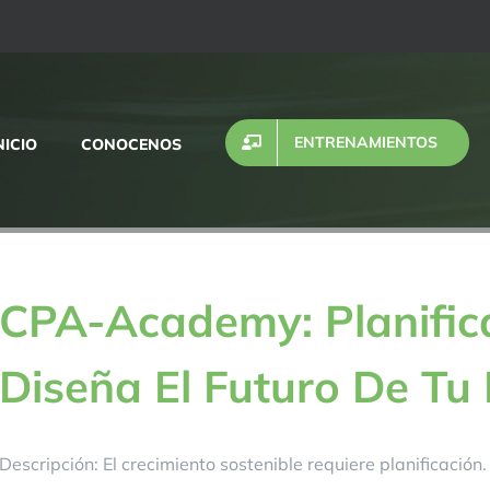
ENTRENAMIENTOS
NICIO
CONOCENOS
CPA-Academy: Planifica
Diseña El Futuro De Tu
Descripción: El crecimiento sostenible requiere planificació