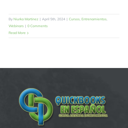
By
Niurka Martinez
|
April 5th, 2024
|
Cursos
,
Entrenamientos
,
Webinars
|
0 Comments
Read More