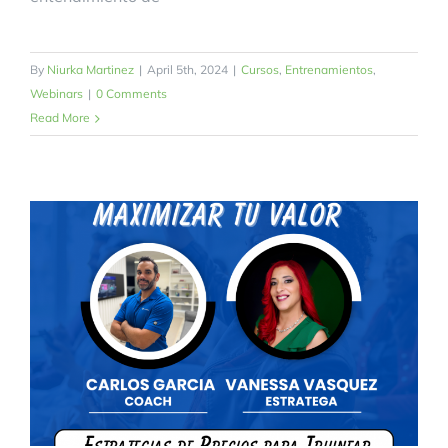
By
Niurka Martinez
|
April 5th, 2024
|
Cursos
,
Entrenamientos
,
Webinars
|
0 Comments
Read More