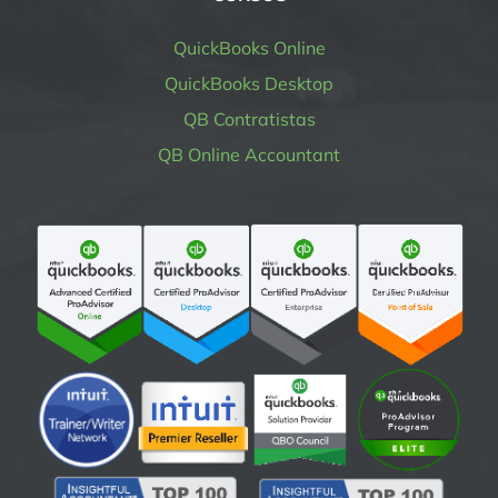
QuickBooks Online
QuickBooks Desktop
QB Contratistas
QB Online Accountant