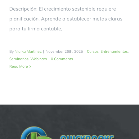
Descripción: El crecimiento sostenible requiere
planificación. Aprende a establecer metas claras
para tu firma contable,
By
Niurka Martinez
|
November 26th, 2025
|
Cursos
,
Entrenamientos
,
Seminarios
,
Webinars
|
0 Comments
Read More