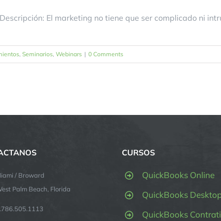
Descripción: El marketing no tiene que ser complicado ni int
mientos
,
Seminarios
,
Webinars
|
0 Comments
ACTANOS
CURSOS
QuickBooks Online
iami / Broward
est Palm Beach, Florida
QuickBooks Deskto
.786.505.1113
QuickBooks Contrati