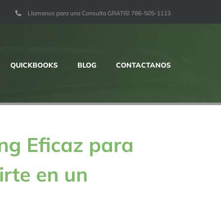
Llamanos para una Consulta GRATIS! 786-505-1113
QUICKBOOKS
BLOG
CONTACTANOS
g Eficaz para
irte en un