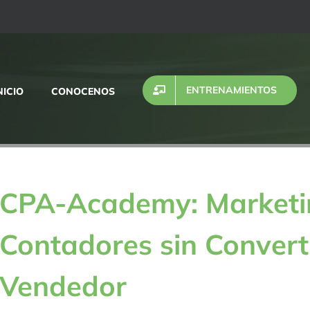
ENTRENAMIENTOS
NICIO
CONOCENOS
CPA-Academy: Marketin
Contadores sin Convert
Vendedor