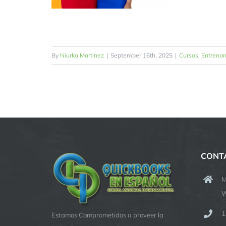
By
Niurka Martinez
|
September 16th, 2025
|
Cursos
,
Entrena
CONT
M
W
1
Estamos Comprometidos a proveer la