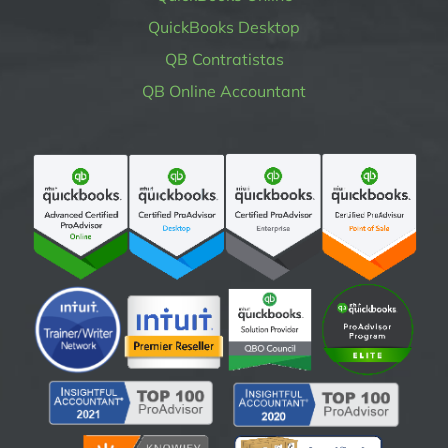
QuickBooks Desktop
QB Contratistas
QB Online Accountant