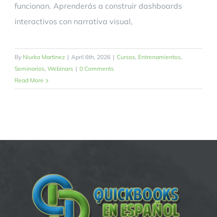
funcionan. Aprenderás a construir dashboards
interactivos con narrativa visual,
By
Niurka Martinez
|
April 6th, 2026
|
Cursos
,
Entrenamientos
,
Seminarios
,
Webinars
|
0 Comments
Read More