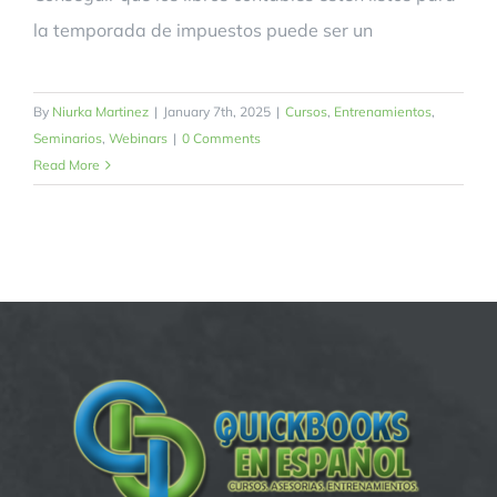
la temporada de impuestos puede ser un
By
Niurka Martinez
|
January 7th, 2025
|
Cursos
,
Entrenamientos
,
Seminarios
,
Webinars
|
0 Comments
Read More