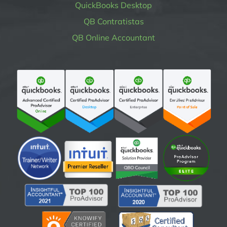
QuickBooks Desktop
QB Contratistas
QB Online Accountant