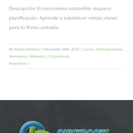
Descripción: El crecimiento sostenible requiere
planificación. Aprende a establecer metas claras
para tu firma contable,
By
Niurka Martinez
|
November 26th, 2025
|
Cursos
,
Entrenamientos
,
Seminarios
,
Webinars
|
0 Comments
Read More