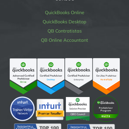
QuickBooks Online
QuickBooks Desktop
QB Contratistas
QB Online Accountant