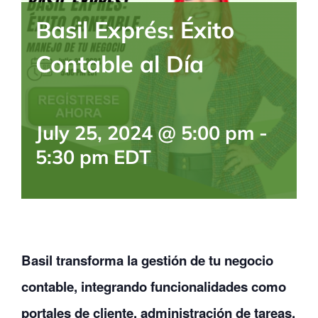
BLOG
Basil Exprés: Éxito
Contable al Día
CONTACTANOS
July 25, 2024 @ 5:00 pm
-
5:30 pm
EDT
Basil transforma la gestión de tu negocio
contable, integrando funcionalidades como
portales de cliente, administración de tareas,