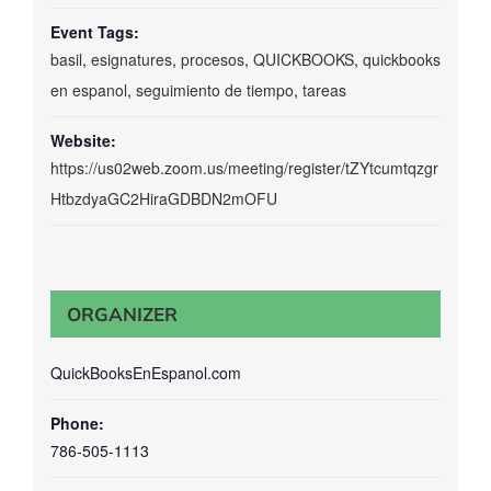
Event Tags:
basil
,
esignatures
,
procesos
,
QUICKBOOKS
,
quickbooks
en espanol
,
seguimiento de tiempo
,
tareas
Website:
https://us02web.zoom.us/meeting/register/tZYtcumtqzgr
HtbzdyaGC2HiraGDBDN2mOFU
ORGANIZER
QuickBooksEnEspanol.com
Phone:
786-505-1113