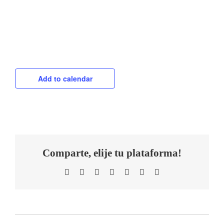
Add to calendar
Comparte, elije tu plataforma!
Facebook
Twitter
LinkedIn
WhatsApp
Telegram
Tumblr
Email