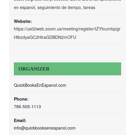
en espanol
,
seguimiento de tiempo
,
tareas
Website:
https://us02web.zoom.us/meeting/register/tZYtcumtqzgr
HtbzdyaGC2HiraGDBDN2mOFU
ORGANIZER
QuickBooksEnEspanol.com
Phone:
786-505-1113
Email:
info@quickbooksenespanol.com