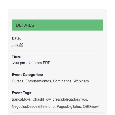
DETAILS
Date:
July 20
Time:
6:00 pm - 7:00 pm
EDT
Event Categories:
Cursos
,
Entrenamientos
,
Seminarios
,
Webinars
Event Tags:
BancaMovil
,
ChashFlow
,
creandolegadosvivos
,
NegociosDesdeElTelefono
,
PagosDigitales
,
QBOmovil