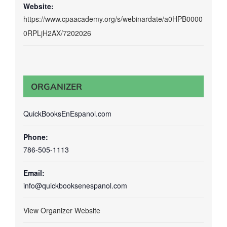
Website:
https://www.cpaacademy.org/s/webinardate/a0HPB0000
0RPLjH2AX/7202026
ORGANIZER
QuickBooksEnEspanol.com
Phone:
786-505-1113
Email:
info@quickbooksenespanol.com
View Organizer Website