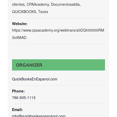
clientes
,
CPAAcademy
,
Documentosaldia
,
QUICKBOOKS
,
Taxes
Website:
https://www.cpaacademy.org/webinars/a0DQh00000RM
3o9MAD
ORGANIZER
QuickBooksEnEspanol.com
Phone:
786-505-1113
Email:
info@quickbooksenespanol.com