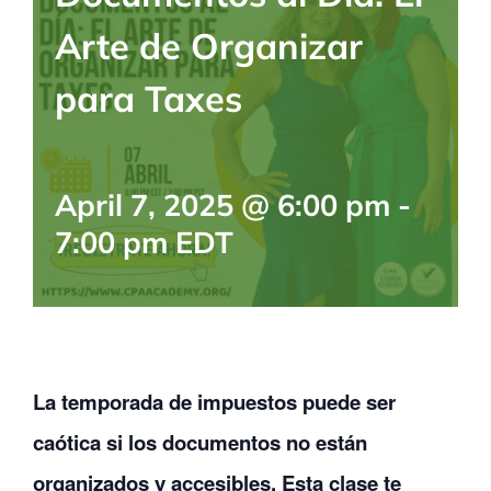
BLOG
Arte de Organizar
para Taxes
CONTACTANOS
April 7, 2025 @ 6:00 pm
-
7:00 pm
EDT
La temporada de impuestos puede ser
caótica si los documentos no están
organizados y accesibles. Esta clase te