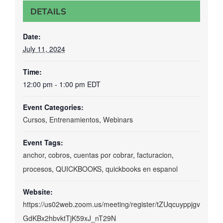
DETAILS
Date:
July 11, 2024
Time:
12:00 pm - 1:00 pm
EDT
Event Categories:
Cursos
,
Entrenamientos
,
Webinars
Event Tags:
anchor
,
cobros
,
cuentas por cobrar
,
facturacion
,
procesos
,
QUICKBOOKS
,
quickbooks en espanol
Website:
https://us02web.zoom.us/meeting/register/tZUqcuyppjgv
GdKBx2hbvktTjK59xJ_nT29N