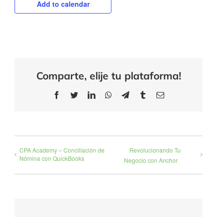
Add to calendar
Comparte, elije tu plataforma!
Facebook
Twitter
LinkedIn
WhatsApp
Telegram
Tumblr
Email
CPA Academy – Conciliación de
Revolucionando Tu
Nómina con QuickBooks
Negocio con Anchor