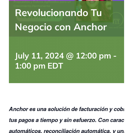
BLOG
Revolucionando Tu
Negocio con Anchor
CONTACTANOS
July 11, 2024 @ 12:00 pm
-
1:00 pm
EDT
Anchor es una solución de facturación y cobro 
tus pagos a tiempo y sin esfuerzo. Con caracter
automáticos, reconciliación automática, y una 