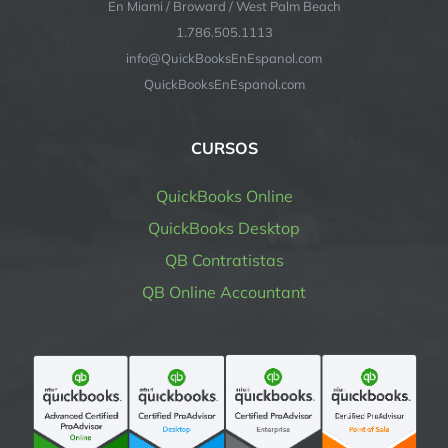
En Miami / Broward / West Palm Beach
1.786.505.1113
info@QuickBooksEnEspanol.com
QuickBooksEnEspanol.com
CURSOS
QuickBooks Online
QuickBooks Desktop
QB Contratistas
QB Online Accountant