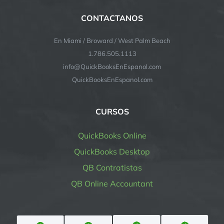
CONTACTANOS
En Miami / Broward / West Palm Beach
1.786.505.1113
info@QuickBooksEnEspanol.com
QuickBooksEnEspanol.com
CURSOS
QuickBooks Online
QuickBooks Desktop
QB Contratistas
QB Online Accountant