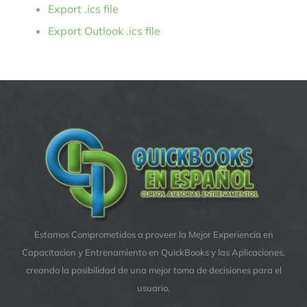
Export .ics file
Export Outlook .ics file
Estamos Comprometidos a proveer la Mejor Experiencia en
Capacitacion y Entrenamiento en QuickBooks y las Aplicaciones,
creando la posibilidad de una mejor toma de decisiones para el
usuario.