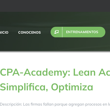
ENTRENAMIENTOS
NICIO
CONOCENOS
CPA-Academy: Lean Acc
Simplifica, Optimiza
Descripción: Las firmas fallan porque agregan procesos en 