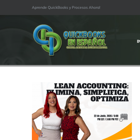
Skip
Aprende QuickBooks y Procesos Ahora!
to
content
I