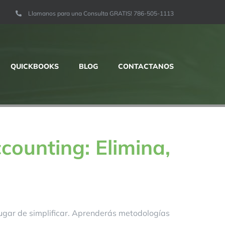
Llamanos para una Consulta GRATIS! 786-505-1113
QUICKBOOKS
BLOG
CONTACTANOS
ounting: Elimina,
lugar de simplificar. Aprenderás metodologías