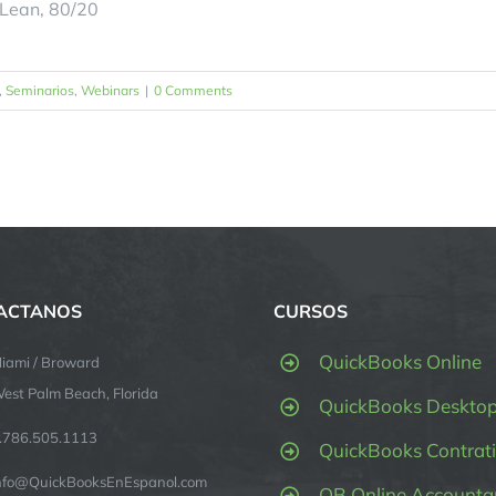
Lean, 80/20
,
Seminarios
,
Webinars
|
0 Comments
ACTANOS
CURSOS
QuickBooks Online
iami / Broward
est Palm Beach, Florida
QuickBooks Deskto
.786.505.1113
QuickBooks Contrati
nfo@QuickBooksEnEspanol.com
QB Online Accounta