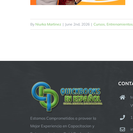
By
Niurka Martinez
|
June 2nd, 2026
|
Cursos
,
Entrenamientos
CONT
M
W
1
Estamos Comprometidos a proveer la
Mejor Experiencia en Capacitacion y
i