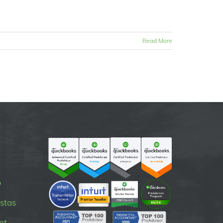
Read More
p
stas
nt