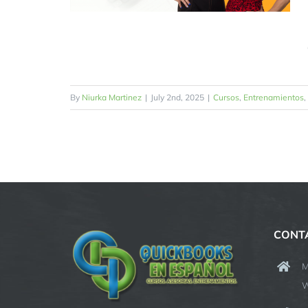
By
Niurka Martinez
|
July 2nd, 2025
|
Cursos
,
Entrenamientos
,
CONT
M
W