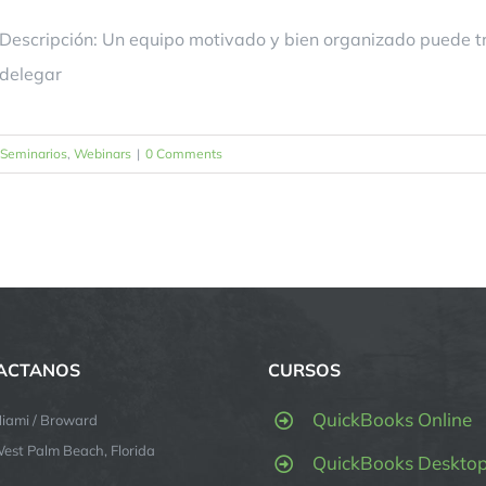
Descripción: Un equipo motivado y bien organizado puede t
delegar
Seminarios
,
Webinars
|
0 Comments
ACTANOS
CURSOS
QuickBooks Online
iami / Broward
est Palm Beach, Florida
QuickBooks Deskto