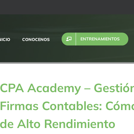
ENTRENAMIENTOS
NICIO
CONOCENOS
CPA Academy – Gestión
Firmas Contables: Cóm
de Alto Rendimiento