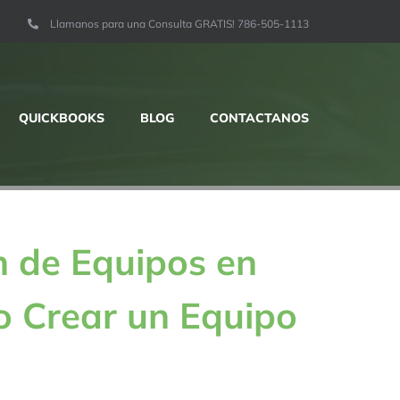
Llamanos para una Consulta GRATIS! 786-505-1113
QUICKBOOKS
BLOG
CONTACTANOS
 de Equipos en
o Crear un Equipo