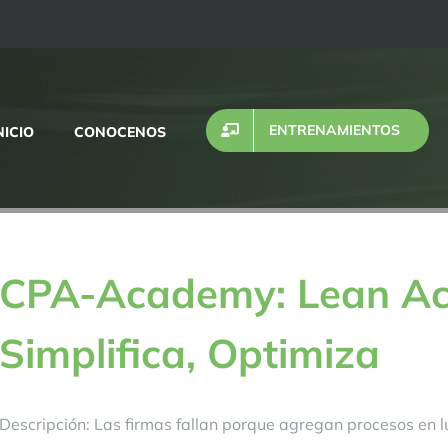
ENTRENAMIENTOS
NICIO
CONOCENOS
CPA-Academy: Lean Acc
Simplifica, Optimiza
Descripción: Las firmas fallan porque agregan procesos en 