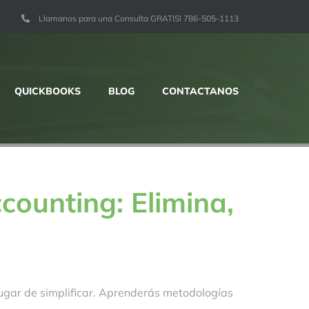
Llamanos para una Consulta GRATIS! 786-505-1113
QUICKBOOKS
BLOG
CONTACTANOS
ounting: Elimina,
lugar de simplificar. Aprenderás metodologías