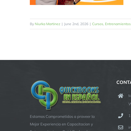
By
Niurka Martinez
|
June 2nd, 2026
|
Cursos
,
Entrenamientos
CONT
M
W
1
Estamos Comprometidos a proveer la
Mejor Experiencia en Capacitacion y
i