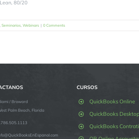
Lean, 80/20
,
Seminarios
,
Webinars
|
0 Comments
ACTANOS
CURSOS
QuickBooks Online
iami / Broward
est Palm Beach, Florida
QuickBooks Deskto
.786.505.1113
QuickBooks Contrati
nfo@QuickBooksEnEspanol.com
QB Online Accounta