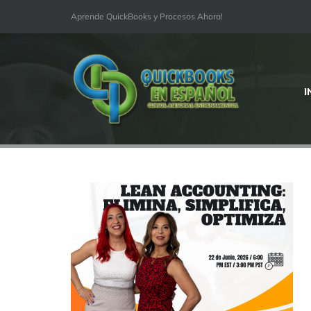
Skip
Aprende QuickBooks y Procesos Ahora!
to
content
I