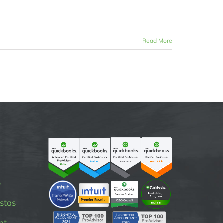
Read More
p
stas
nt