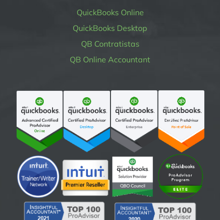
QuickBooks Online
QuickBooks Desktop
QB Contratistas
QB Online Accountant