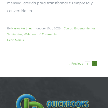
mensual creada para transformar tu empresa y
convertirla en
By
Niurka Martinez
|
January 10th, 2025
|
Cursos
,
Entrenamientos
,
Seminarios
,
Webinars
|
0 Comments
Read More
Previous
1
2