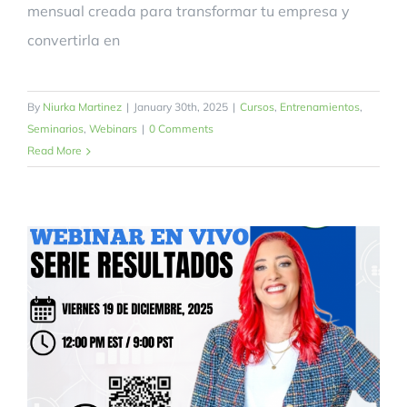
mensual creada para transformar tu empresa y
convertirla en
By
Niurka Martinez
|
January 30th, 2025
|
Cursos
,
Entrenamientos
,
Seminarios
,
Webinars
|
0 Comments
Read More