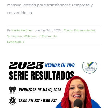
mensual creada para transformar tu empresa y
convertirla en
By
Niurka Martinez
|
January 24th, 2025
|
Cursos
,
Entrenamientos
,
Seminarios
,
Webinars
|
0 Comments
Read More