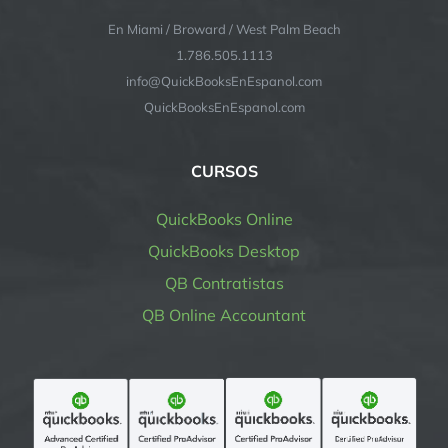
En Miami / Broward / West Palm Beach
1.786.505.1113
info@QuickBooksEnEspanol.com
QuickBooksEnEspanol.com
CURSOS
QuickBooks Online
QuickBooks Desktop
QB Contratistas
QB Online Accountant