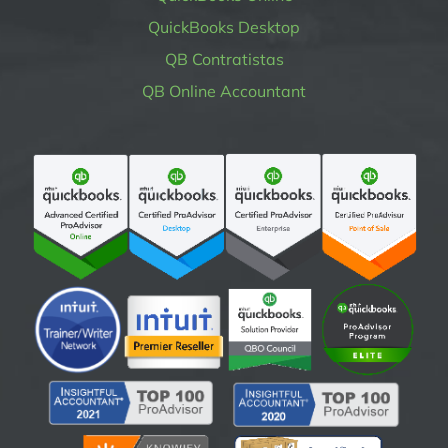
QuickBooks Desktop
QB Contratistas
QB Online Accountant