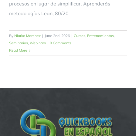
procesos en lugar de simplificar. Aprenderás
metodologías Lean, 80/20
By
Niurka Martinez
|
June 2nd, 2026
|
Cursos
,
Entrenamientos
,
Seminarios
,
Webinars
|
0 Comments
Read More