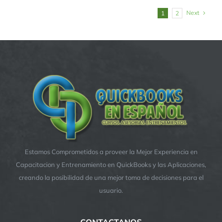
Next
1
2
Estamos Comprometidos a proveer la Mejor Experiencia en
Capacitacion y Entrenamiento en QuickBooks y las Aplicaciones,
creando la posibilidad de una mejor toma de decisiones para el
usuario.