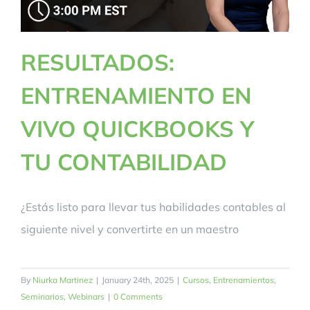
RESULTADOS:
ENTRENAMIENTO EN
VIVO QUICKBOOKS Y
TU CONTABILIDAD
¿Estás listo para llevar tus habilidades contables al
siguiente nivel y convertirte en un maestro
By
Niurka Martinez
|
January 24th, 2025
|
Cursos
,
Entrenamientos
,
Seminarios
,
Webinars
|
0 Comments