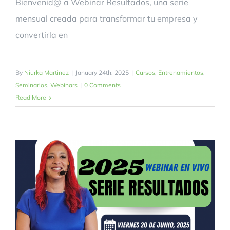
Bienvenid@ a Webinar Resultados, una serie
mensual creada para transformar tu empresa y
convertirla en
By
Niurka Martinez
|
January 24th, 2025
|
Cursos
,
Entrenamientos
,
Seminarios
,
Webinars
|
0 Comments
Read More