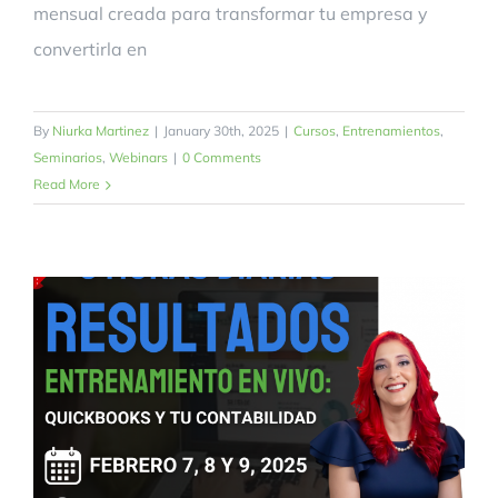
mensual creada para transformar tu empresa y
convertirla en
By
Niurka Martinez
|
January 30th, 2025
|
Cursos
,
Entrenamientos
,
Seminarios
,
Webinars
|
0 Comments
Read More