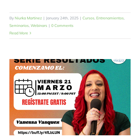
By
Niurka Martinez
|
January 24th, 2025
|
Cursos
,
Entrenamientos
,
Seminarios
,
Webinars
|
0 Comments
Read More