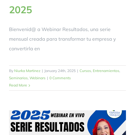
2025
Bienvenid@ a Webinar Resultados, una serie
mensual creada para transformar tu empresa y
convertirla en
By
Niurka Martinez
|
January 24th, 2025
|
Cursos
,
Entrenamientos
,
Seminarios
,
Webinars
|
0 Comments
Read More