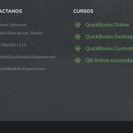
ACTANOS
CURSOS
QuickBooks Online
iami / Broward
est Palm Beach, Florida
QuickBooks Deskto
.786.505.1113
QuickBooks Contrati
nfo@QuickBooksEnEspanol.com
QB Online Accounta
uickBooksEnEspanol.com