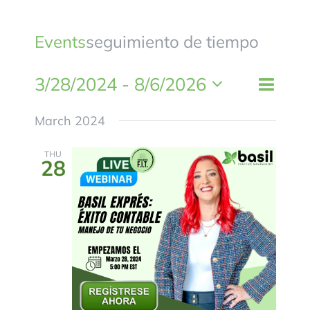
BLOG
Events
seguimiento de tiempo
CONTACTANOS
3/28/2024
 - 
8/6/2026
Event
List
Views
Views
Select
Naviga
March 2024
Naviga
date.
THU
28