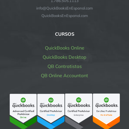
1.786.505.1113
info@QuickBooksEnEspanol.com
QuickBooksEnEspanol.com
CURSOS
QuickBooks Online
QuickBooks Desktop
QB Contratistas
QB Online Accountant