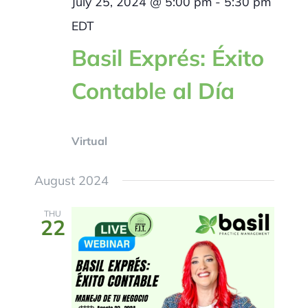
July 25, 2024 @ 5:00 pm
-
5:30 pm
EDT
Basil Exprés: Éxito
Contable al Día
Virtual
August 2024
THU
22